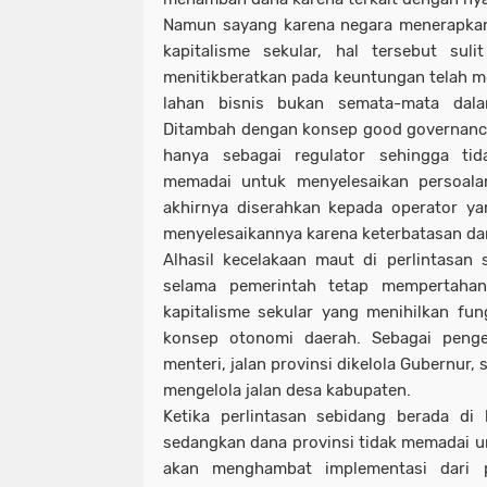
Namun sayang karena negara menerapkan 
kapitalisme sekular, hal tersebut suli
menitikberatkan pada keuntungan telah me
lahan bisnis bukan semata-mata dal
Ditambah dengan konsep good governanc
hanya sebagai regulator sehingga ti
memadai untuk menyelesaikan persoalan
akhirnya diserahkan kepada operator y
menyelesaikannya karena keterbatasan dar
Alhasil kecelakaan maut di perlintasan 
selama pemerintah tetap mempertahank
kapitalisme sekular yang menihilkan fu
konsep otonomi daerah. Sebagai penge
menteri, jalan provinsi dikelola Gubernur,
mengelola jalan desa kabupaten.
Ketika perlintasan sebidang berada di
sedangkan dana provinsi tidak memadai u
akan menghambat implementasi dari p