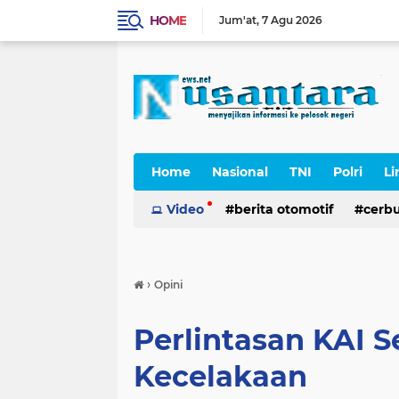
HOME
Jum'at
7 Agu 2026
Home
Nasional
TNI
Polri
Li
Cerpen
Video
berita otomotif
cerb
›
Opini
Perlintasan KAI 
Kecelakaan