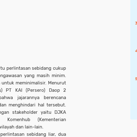
intu perlintasan sebidang cukup
 pengawasan yang masih minim.
a untuk meminimalisir. Menurut
) PT KAI (Persero) Daop 2
ahwa jajarannya berencana
n menghindari hal tersebut.
ngan stakeholder yaitu DJKA
n), Komenhub (Kementerian
layah dan lain-lain.
erlintasan sebidang liar, dua