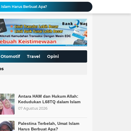
t Islam Harus Berbuat Apa?
Pemaksaan Pajak?
ret Penjajahan Abadi
BoP dan New Gaza adalah Tipuan: Palestina Hanya Merdeka dengan Sistem Islam
Kurnia Nugraha Raih Penghargaan Indonesia Public Relations Top Leader 2026
s Kepercayaan Publik
BT & GENDER FLUID DI SEKOLAH
Hari Anak Nasional: Mampukah Sistem Kapitalisme Menjamin Perlindungan Anak?
Otomotif
Travel
Opini
Mengurai Krisis Murid SD Negeri: Saat Sekolah Tak Lagi Dilirik, Islam Punya Solusinya
ps
Allah: Kedudukan L68TQ dalam Islam
Antara HAM dan Hukum Allah:
Kedudukan L68TQ dalam Islam
07 Agustus 2026
Palestina Terbelah, Umat Islam
Harus Berbuat Apa?