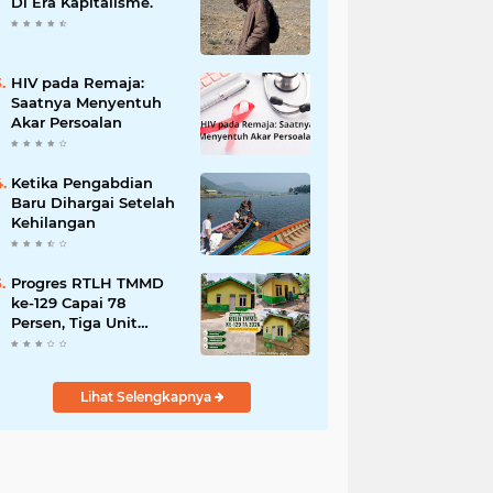
Bencana
Di Era Kapitalisme.
HIV pada Remaja:
Saatnya Menyentuh
Akar Persoalan
Ketika Pengabdian
Baru Dihargai Setelah
Kehilangan
Progres RTLH TMMD
ke-129 Capai 78
Persen, Tiga Unit
Rumah Bantuan Mulai
Rampung
Lihat Selengkapnya