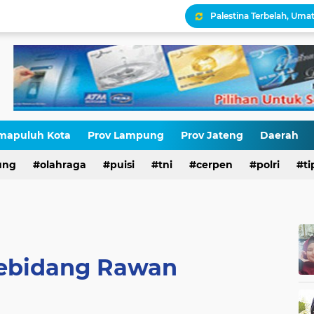
Palestina Terbelah, Uma
Kepatuhan Pajak atau 
Gaza Disekat Israel: Pot
Pajak, Aparat, dan Krisi
STOP NORMALISASI LG
mapuluh Kota
Prov Lampung
Prov Jateng
Daerah
ung
olahraga
puisi
tni
cerpen
polri
ti
Antara HAM dan Hukum 
Sebidang Rawan