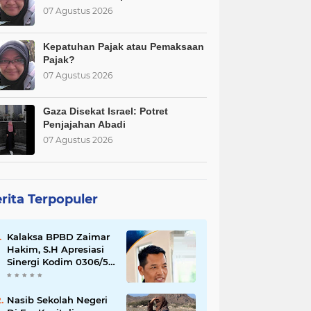
07 Agustus 2026
Kepatuhan Pajak atau Pemaksaan
Pajak?
07 Agustus 2026
Gaza Disekat Israel: Potret
Penjajahan Abadi
07 Agustus 2026
rita Terpopuler
Kalaksa BPBD Zaimar
Hakim, S.H Apresiasi
Sinergi Kodim 0306/50
Kota dalam
Penguatan Mitigasi
dan Penanganan
Nasib Sekolah Negeri