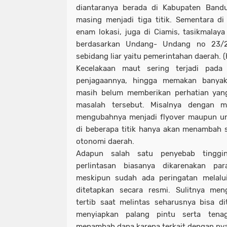
diantaranya berada di Kabupaten Band
masing menjadi tiga titik. Sementara d
enam lokasi, juga di Ciamis, tasikmalay
berdasarkan Undang- Undang no 23/2
sebidang liar yaitu pemerintahan daerah. 
Kecelakaan maut sering terjadi pada
penjagaannya, hingga memakan banya
masih belum memberikan perhatian yang
masalah tersebut. Misalnya dengan 
mengubahnya menjadi flyover maupun un
di beberapa titik hanya akan menambah s
otonomi daerah.
Adapun salah satu penyebab tinggi
perlintasan biasanya dikarenakan pa
meskipun sudah ada peringatan melalu
ditetapkan secara resmi. Sulitnya men
tertib saat melintas seharusnya bisa d
menyiapkan palang pintu serta tena
menambah dana karena terkait dengan ny