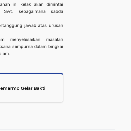
nah ini kelak akan dimintai
h Swt. sebagaimana sabda
ertanggung jawab atas urusan
am menyelesaikan masalah
aksana sempurna dalam bingkai
slam.
oemarmo Gelar Bakti