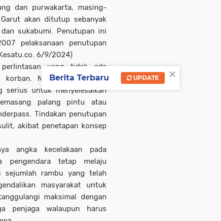
ung dan purwakarta, masing-
i Garut akan ditutup sebanyak
a dan sukabumi. Penutupan ini
007 pelaksanaan penutupan
(Kesatu.co. 6/9/2024)
 perlintasan yang tidak ada
×
Berita Terbaru
k korban. Namun pemerintah
UPDATE
 serius untuk menyelesaikan
memasang palang pintu atau
derpass. Tindakan penutupan
ulit, akibat penetapan konsep
nya angka kecelakaan pada
ra pengendara tetap melaju
i sejumlah rambu yang telah
gendalikan masyarakat untuk
itanggulangi maksimal dengan
ga penjaga walaupun harus
awa.