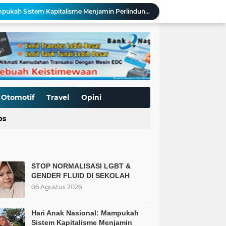
Hari Anak Nasional: Mampukah Sistem Kapitalisme Menjamin Perlindungan Anak?
Mengurai Krisis Murid SD Negeri: Saat Sekolah Tak Lagi Dilirik, Islam Punya Solusinya
ar-Benar Terpenuhi?
rlindungan Hakiki bagi Anak
Kalaksa BPBD Zaimar Hakim, S.H Apresiasi Sinergi Kodim 0306/50 Kota dalam Penguatan Mitigasi dan Penanganan Bencana
Dihargai Setelah Kehilangan
TMMD ke-129 Kodim 0306/50 Kota Bekali Warga Buluhkasok Pengetahuan Mitigasi Bencana
Antrean Panjang yang Dipicu oleh Langkanya BBM, Bukti Kegagalan Pemerintah
Otomotif
Travel
Opini
Krisis Murid Baru di Sejumlah SDN, Mengapa Orangtua Memilih Sekolah yang Mengedepankan Nilai Agama?
ps
BT & GENDER FLUID DI SEKOLAH
STOP NORMALISASI LGBT &
GENDER FLUID DI SEKOLAH
06 Agustus 2026
Hari Anak Nasional: Mampukah
Sistem Kapitalisme Menjamin